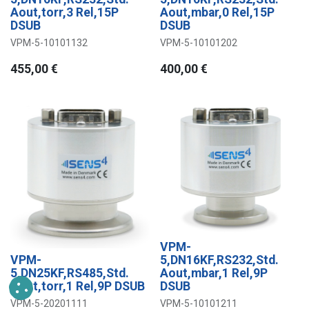
Aout,torr,3 Rel,15P
Aout,mbar,0 Rel,15P
DSUB
DSUB
VPM-5-10101132
VPM-5-10101202
455,00
€
400,00
€
VPM-
VPM-
5,DN16KF,RS232,Std.
5,DN25KF,RS485,Std.
Aout,mbar,1 Rel,9P
Aout,torr,1 Rel,9P DSUB
DSUB
VPM-5-20201111
VPM-5-10101211