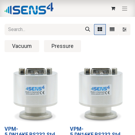
Vacuum
Pressure
VPM-
VPM-
5,DN16KF,RS232,Std.
5,DN16KF,RS232,Std.